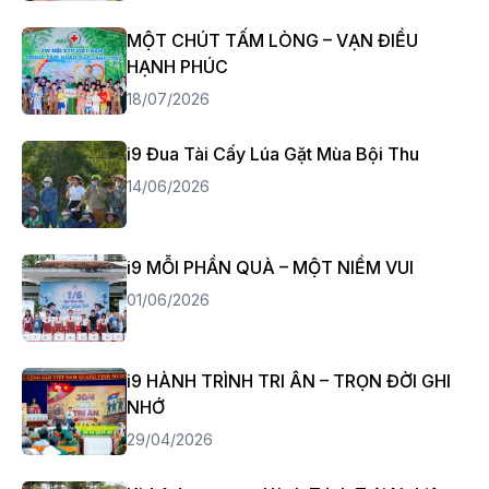
MỘT CHÚT TẤM LÒNG – VẠN ĐIỀU
HẠNH PHÚC
18/07/2026
i9 Đua Tài Cấy Lúa Gặt Mùa Bội Thu
14/06/2026
i9 MỖI PHẦN QUÀ – MỘT NIỀM VUI
01/06/2026
i9 HÀNH TRÌNH TRI ÂN – TRỌN ĐỜI GHI
NHỚ
29/04/2026