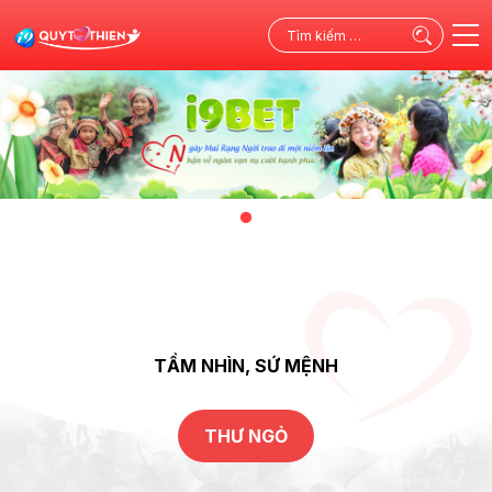
Tìm
kiếm
cho:
TẦM NHÌN, SỨ MỆNH
THƯ NGỎ