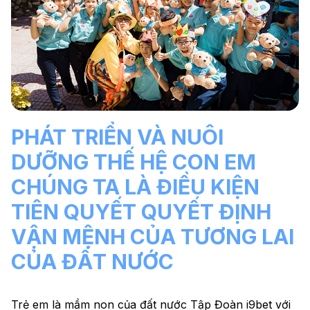
PHÁT TRIỂN VÀ NUÔI
DƯỠNG THẾ HỆ CON EM
CHÚNG TA LÀ ĐIỀU KIỆN
TIÊN QUYẾT QUYẾT ĐỊNH
VẬN MỆNH CỦA TƯƠNG LAI
CỦA ĐẤT NƯỚC
Trẻ em là mầm non của đất nước Tập Đoàn i9bet với