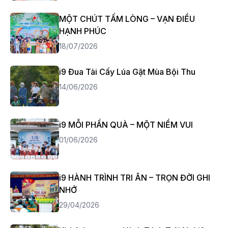
MỘT CHÚT TẤM LÒNG – VẠN ĐIỀU
HẠNH PHÚC
18/07/2026
i9 Đua Tài Cấy Lúa Gặt Mùa Bội Thu
14/06/2026
i9 MỖI PHẦN QUÀ – MỘT NIỀM VUI
01/06/2026
i9 HÀNH TRÌNH TRI ÂN – TRỌN ĐỜI GHI
NHỚ
29/04/2026