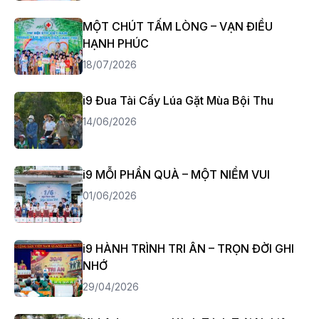
MỘT CHÚT TẤM LÒNG – VẠN ĐIỀU
HẠNH PHÚC
18/07/2026
i9 Đua Tài Cấy Lúa Gặt Mùa Bội Thu
14/06/2026
i9 MỖI PHẦN QUÀ – MỘT NIỀM VUI
01/06/2026
i9 HÀNH TRÌNH TRI ÂN – TRỌN ĐỜI GHI
NHỚ
29/04/2026