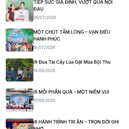
TIẾP SỨC GIA ĐÌNH, VƯỢT QUA NỖI
ĐAU
26/07/2026
MỘT CHÚT TẤM LÒNG – VẠN ĐIỀU
HẠNH PHÚC
18/07/2026
i9 Đua Tài Cấy Lúa Gặt Mùa Bội Thu
14/06/2026
i9 MỖI PHẦN QUÀ – MỘT NIỀM VUI
01/06/2026
i9 HÀNH TRÌNH TRI ÂN – TRỌN ĐỜI GHI
NHỚ