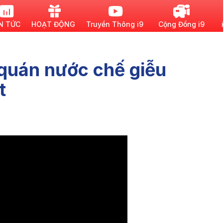
N TỨC
HOẠT ĐỘNG
Truyền Thông i9
Cộng Đồng i9
quán nước chế giễu
t