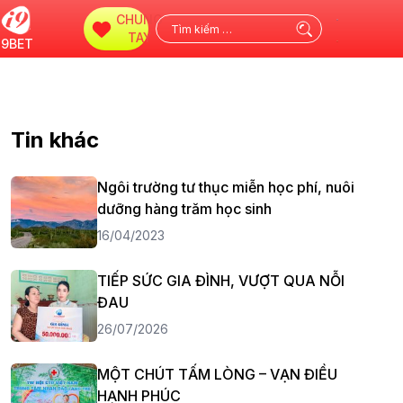
CHUNG
Tìm
TAY
i9BET
kiếm
cho:
Tin khác
Ngôi trường tư thục miễn học phí, nuôi
dưỡng hàng trăm học sinh
16/04/2023
TIẾP SỨC GIA ĐÌNH, VƯỢT QUA NỖI
ĐAU
26/07/2026
MỘT CHÚT TẤM LÒNG – VẠN ĐIỀU
HẠNH PHÚC