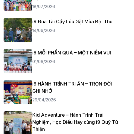
18/07/2026
i9 Đua Tài Cấy Lúa Gặt Mùa Bội Thu
14/06/2026
i9 MỖI PHẦN QUÀ – MỘT NIỀM VUI
01/06/2026
i9 HÀNH TRÌNH TRI ÂN – TRỌN ĐỜI
GHI NHỚ
29/04/2026
Kid Adventure – Hành Trình Trải
Nghiệm, Học Điều Hay cùng i9 Quỹ Từ
Thiện