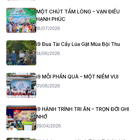
MỘT CHÚT TẤM LÒNG – VẠN ĐIỀU
HẠNH PHÚC
18/07/2026
i9 Đua Tài Cấy Lúa Gặt Mùa Bội Thu
14/06/2026
i9 MỖI PHẦN QUÀ – MỘT NIỀM VUI
01/06/2026
i9 HÀNH TRÌNH TRI ÂN – TRỌN ĐỜI GHI
NHỚ
29/04/2026