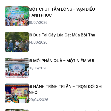
MỘT CHÚT TẤM LÒNG – VẠN ĐIỀU
HẠNH PHÚC
18/07/2026
i9 Đua Tài Cấy Lúa Gặt Mùa Bội Thu
14/06/2026
i9 MỖI PHẦN QUÀ – MỘT NIỀM VUI
01/06/2026
i9 HÀNH TRÌNH TRI ÂN – TRỌN ĐỜI GHI
NHỚ
29/04/2026