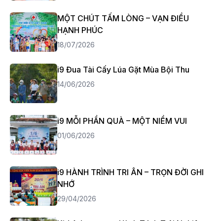
MỘT CHÚT TẤM LÒNG – VẠN ĐIỀU
HẠNH PHÚC
18/07/2026
i9 Đua Tài Cấy Lúa Gặt Mùa Bội Thu
14/06/2026
i9 MỖI PHẦN QUÀ – MỘT NIỀM VUI
01/06/2026
i9 HÀNH TRÌNH TRI ÂN – TRỌN ĐỜI GHI
NHỚ
29/04/2026