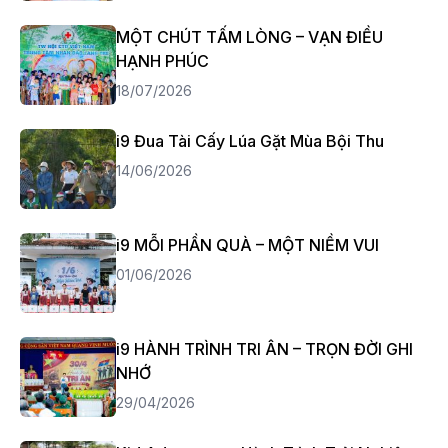
MỘT CHÚT TẤM LÒNG – VẠN ĐIỀU
HẠNH PHÚC
18/07/2026
i9 Đua Tài Cấy Lúa Gặt Mùa Bội Thu
14/06/2026
i9 MỖI PHẦN QUÀ – MỘT NIỀM VUI
01/06/2026
i9 HÀNH TRÌNH TRI ÂN – TRỌN ĐỜI GHI
NHỚ
29/04/2026