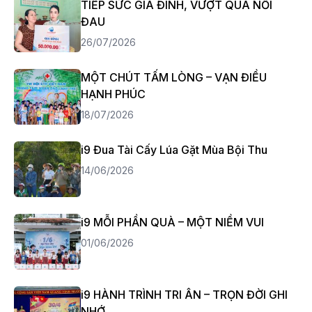
TIẾP SỨC GIA ĐÌNH, VƯỢT QUA NỖI
ĐAU
26/07/2026
MỘT CHÚT TẤM LÒNG – VẠN ĐIỀU
HẠNH PHÚC
18/07/2026
i9 Đua Tài Cấy Lúa Gặt Mùa Bội Thu
14/06/2026
i9 MỖI PHẦN QUÀ – MỘT NIỀM VUI
01/06/2026
i9 HÀNH TRÌNH TRI ÂN – TRỌN ĐỜI GHI
NHỚ