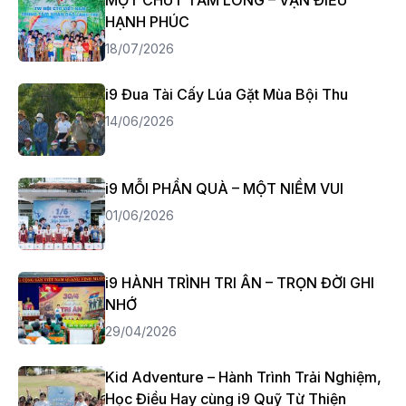
MỘT CHÚT TẤM LÒNG – VẠN ĐIỀU
HẠNH PHÚC
18/07/2026
i9 Đua Tài Cấy Lúa Gặt Mùa Bội Thu
14/06/2026
i9 MỖI PHẦN QUÀ – MỘT NIỀM VUI
01/06/2026
i9 HÀNH TRÌNH TRI ÂN – TRỌN ĐỜI GHI
NHỚ
29/04/2026
Kid Adventure – Hành Trình Trải Nghiệm,
Học Điều Hay cùng i9 Quỹ Từ Thiện