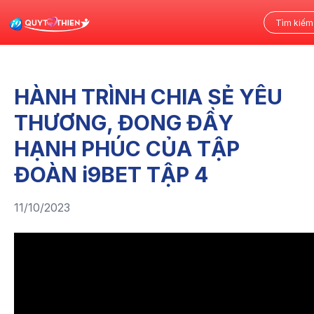
HÀNH TRÌNH CHIA SẺ YÊU
THƯƠNG, ĐONG ĐẦY
HẠNH PHÚC CỦA TẬP
ĐOÀN i9BET TẬP 4
11/10/2023