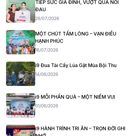
TIẾP SỨC GIA ĐÌNH, VƯỢT QUA NỖI
ĐAU
26/07/2026
MỘT CHÚT TẤM LÒNG – VẠN ĐIỀU
HẠNH PHÚC
18/07/2026
i9 Đua Tài Cấy Lúa Gặt Mùa Bội Thu
14/06/2026
i9 MỖI PHẦN QUÀ – MỘT NIỀM VUI
01/06/2026
i9 HÀNH TRÌNH TRI ÂN – TRỌN ĐỜI GHI
NHỚ