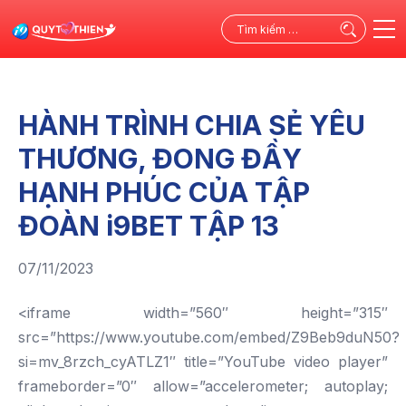
Tìm
kiếm
cho:
HÀNH TRÌNH CHIA SẺ YÊU
THƯƠNG, ĐONG ĐẦY
HẠNH PHÚC CỦA TẬP
ĐOÀN i9BET TẬP 13
07/11/2023
<iframe width=”560″ height=”315″
src=”https://www.youtube.com/embed/Z9Beb9duN50?
si=mv_8rzch_cyATLZ1″ title=”YouTube video player”
frameborder=”0″ allow=”accelerometer; autoplay;