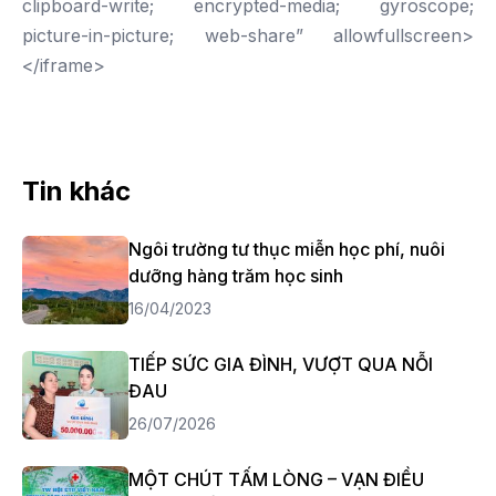
clipboard-write; encrypted-media; gyroscope;
picture-in-picture; web-share” allowfullscreen>
</iframe>
Tin khác
Ngôi trường tư thục miễn học phí, nuôi
dưỡng hàng trăm học sinh
16/04/2023
TIẾP SỨC GIA ĐÌNH, VƯỢT QUA NỖI
ĐAU
26/07/2026
MỘT CHÚT TẤM LÒNG – VẠN ĐIỀU