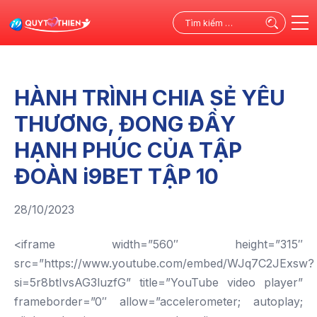
Tìm
kiếm
cho:
HÀNH TRÌNH CHIA SẺ YÊU
THƯƠNG, ĐONG ĐẦY
HẠNH PHÚC CỦA TẬP
ĐOÀN i9BET TẬP 10
28/10/2023
<iframe width=”560″ height=”315″
src=”https://www.youtube.com/embed/WJq7C2JExsw?
si=5r8btIvsAG3luzfG” title=”YouTube video player”
frameborder=”0″ allow=”accelerometer; autoplay;