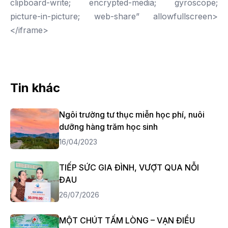
clipboard-write; encrypted-media; gyroscope;
picture-in-picture; web-share” allowfullscreen>
</iframe>
Tin khác
Ngôi trường tư thục miễn học phí, nuôi
dưỡng hàng trăm học sinh
16/04/2023
TIẾP SỨC GIA ĐÌNH, VƯỢT QUA NỖI
ĐAU
26/07/2026
MỘT CHÚT TẤM LÒNG – VẠN ĐIỀU